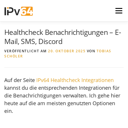
Zum
Inhalt
Menü
springen
Healthcheck Benachrichtigungen – E-
IPV64.NET
V64.TECH FORUM
Mail, SMS, Discord
VERÖFFENTLICHT AM
20. OKTOBER 2025
VON
TOBIAS
SCHÖLER
Auf der Seite
IPv64 Healthcheck Integrationen
kannst du die entsprechenden Integrationen für
die Benachrichtigungen verwalten. Ich gehe hier
heute auf die am meisten genutzten Optionen
ein.