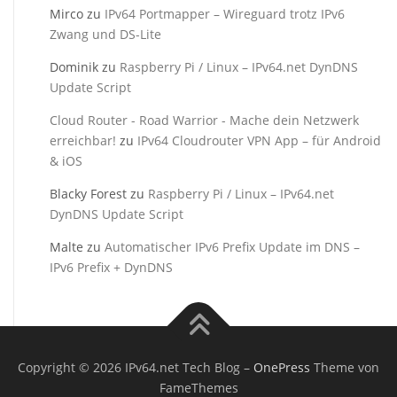
Mirco
zu
IPv64 Portmapper – Wireguard trotz IPv6
Zwang und DS-Lite
Dominik
zu
Raspberry Pi / Linux – IPv64.net DynDNS
Update Script
Cloud Router - Road Warrior - Mache dein Netzwerk
erreichbar!
zu
IPv64 Cloudrouter VPN App – für Android
& iOS
Blacky Forest
zu
Raspberry Pi / Linux – IPv64.net
DynDNS Update Script
Malte
zu
Automatischer IPv6 Prefix Update im DNS –
IPv6 Prefix + DynDNS
Copyright © 2026 IPv64.net Tech Blog
–
OnePress
Theme von
FameThemes