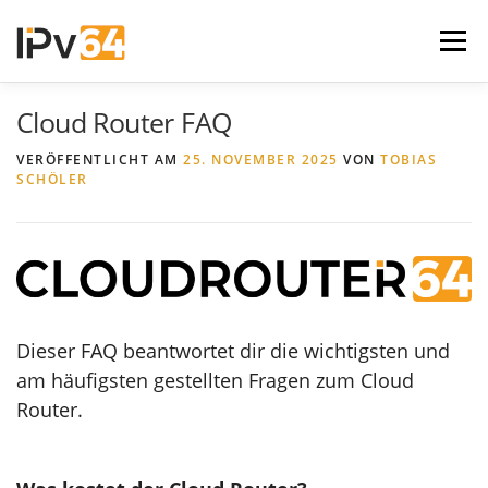
Zum
Inhalt
Menü
springen
Cloud Router FAQ
IPV64.NET
V64.TECH FORUM
VERÖFFENTLICHT AM
25. NOVEMBER 2025
VON
TOBIAS
SCHÖLER
Dieser FAQ beantwortet dir die wichtigsten und
am häufigsten gestellten Fragen zum Cloud
Router.