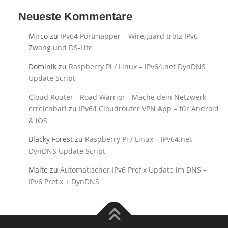
Neueste Kommentare
Mirco
zu
IPv64 Portmapper – Wireguard trotz IPv6
Zwang und DS-Lite
Dominik
zu
Raspberry Pi / Linux – IPv64.net DynDNS
Update Script
Cloud Router - Road Warrior - Mache dein Netzwerk
erreichbar!
zu
IPv64 Cloudrouter VPN App – für Android
& iOS
Blacky Forest
zu
Raspberry Pi / Linux – IPv64.net
DynDNS Update Script
Malte
zu
Automatischer IPv6 Prefix Update im DNS –
IPv6 Prefix + DynDNS