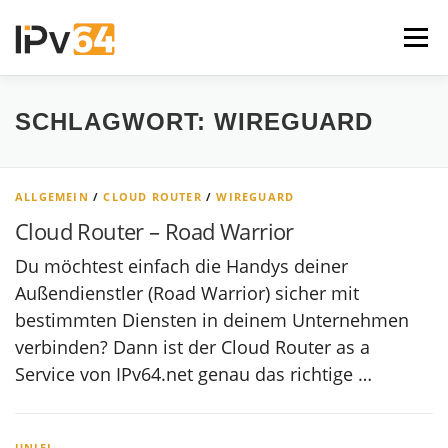
Zum
Inhalt
Menü
springen
IPV64.NET
V64.TECH FORUM
SCHLAGWORT:
WIREGUARD
ALLGEMEIN
/
CLOUD ROUTER
/
WIREGUARD
Cloud Router – Road Warrior
Du möchtest einfach die Handys deiner
Außendienstler (Road Warrior) sicher mit
bestimmten Diensten in deinem Unternehmen
verbinden? Dann ist der Cloud Router as a
Service von IPv64.net genau das richtige …
UNIFI