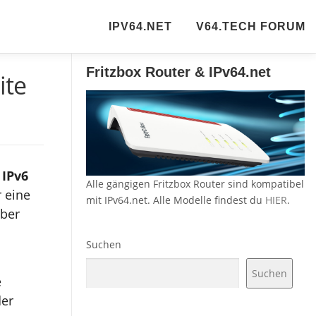
IPV64.NET
V64.TECH FORUM
Fritzbox Router & IPv64.net
ite
 IPv6
Alle gängigen Fritzbox Router sind kompatibel
 eine
mit IPv64.net. Alle Modelle findest du
HIER
.
über
Suchen
Suchen
e
der