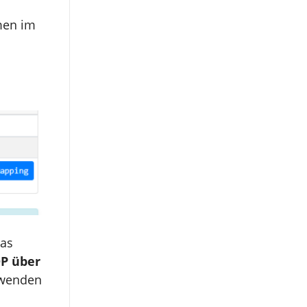
men im
Das
DP über
rwenden