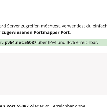
ard Server zugreifen möchtest, verwendest du einfach
 zugewiesenen Portmapper Port
.
.ipv64.net:55087
über IPv4 und IPv6 erreichbar.
den Port 55087
wieder voll erreichbar ohne