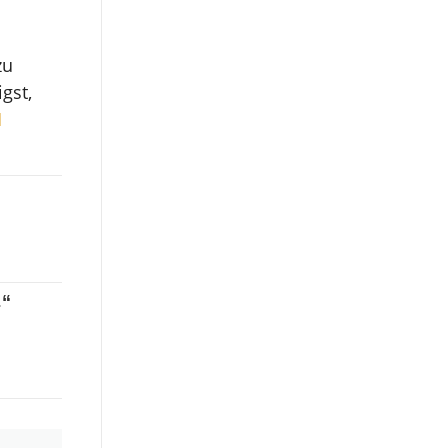
zu
gst,
M
E
“