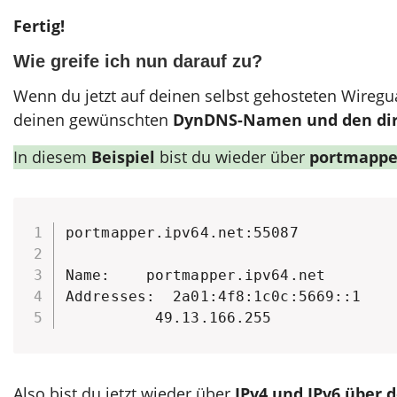
Fertig!
Wie greife ich nun darauf zu?
Wenn du jetzt auf deinen selbst gehosteten Wiregu
deinen gewünschten
DynDNS-Namen und den dir
In diesem
Beispiel
bist du wieder über
portmapper
portmapper.ipv64.net:55087

Name:    portmapper.ipv64.net

Addresses:  2a01:4f8:1c0c:5669::1

          49.13.166.255
Also bist du jetzt wieder über
IPv4 und IPv6 über 