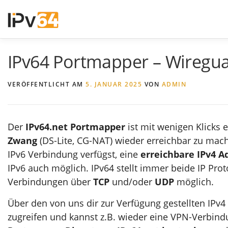
Zum
Inhalt
springen
IPv64 Portmapper – Wiregua
VERÖFFENTLICHT AM
5. JANUAR 2025
VON
ADMIN
Der
IPv64.net Portmapper
ist mit wenigen Klicks e
Zwang
(DS-Lite, CG-NAT) wieder erreichbar zu mach
IPv6 Verbindung verfügst, eine
erreichbare IPv4 A
IPv6 auch möglich. IPv64 stellt immer beide IP Pro
Verbindungen über
TCP
und/oder
UDP
möglich.
Über den von uns dir zur Verfügung gestellten IPv4
zugreifen und kannst z.B. wieder eine VPN-Verbindu