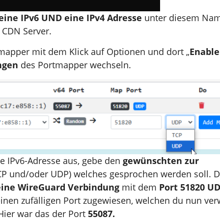
eine IPv6 UND eine IPv4
Adresse
unter diesem Na
 CDN Server.
apper mit dem Klick auf Optionen und dort „
Enable
ungen
des Portmapper wechseln.
re IPv6-Adresse aus, gebe den
gewünschten zur
TCP und/oder UDP) welches gesprochen werden soll. 
eine WireGuard Verbindung
mit dem
Port 51820 U
einen zufälligen Port zugewiesen, welchen du nun ve
Hier war das der Port
55087.