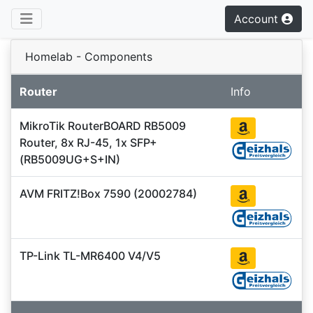
Account
Homelab - Components
Router
Info
MikroTik RouterBOARD RB5009
Router, 8x RJ-45, 1x SFP+
(RB5009UG+S+IN)
AVM FRITZ!Box 7590 (20002784)
TP-Link TL-MR6400 V4/V5