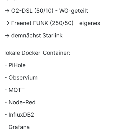
-> O2-DSL (50/10) - WG-geteilt
-> Freenet FUNK (250/50) - eigenes
-> demnächst Starlink
lokale Docker-Container:
- PiHole
- Observium
- MQTT
- Node-Red
- InfluxDB2
- Grafana